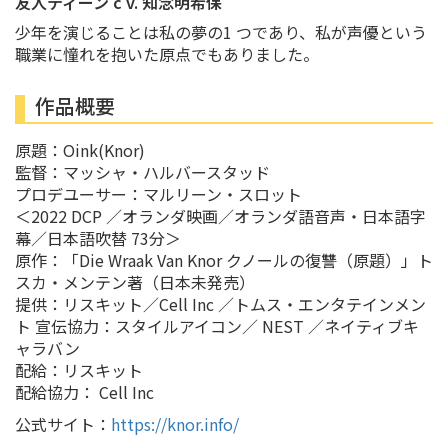
友人ティーン c v. 知念明希保
少年を演じることは私の夢の1 つであり、私が声優という
職業に憧れを抱いた原点でもありました。
作品概要
原題：Oink(Knor)
監督：マッシャ・ハルバースタッド
プロデユーサー：マルリーン・スロット
＜2022 DCP ／オランダ映画／オランダ語音声・日本語字
幕／日本語吹替 73分＞
原作：「Die Wraak Van Knor クノールの復讐（原題）」ト
スカ・メンテン著（日本未発売）
提供：リスキット／Cell Inc ／トムス・エンタテインメン
ト 宣伝協力：スタイルアイコン／ NEST ／ネイティブキ
ャラバン
配給：リスキット
配給協力： Cell Inc
公式サイト：
https://knor.info/