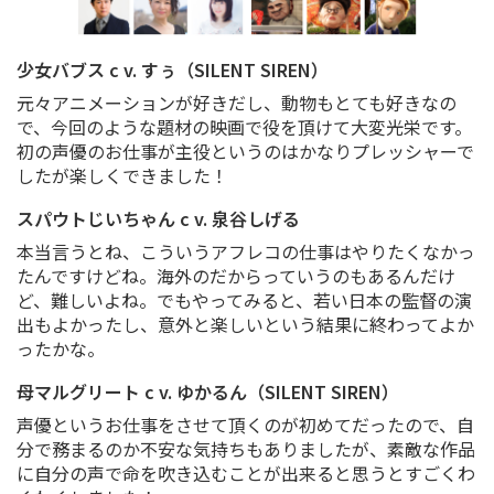
少女バブス c v. すぅ（SILENT SIREN）
元々アニメーションが好きだし、動物もとても好きなの
で、今回のような題材の映画で役を頂けて大変光栄です。
初の声優のお仕事が主役というのはかなりプレッシャーで
したが楽しくできました！
スパウトじいちゃん c v. 泉谷しげる
本当言うとね、こういうアフレコの仕事はやりたくなかっ
たんですけどね。海外のだからっていうのもあるんだけ
ど、難しいよね。でもやってみると、若い日本の監督の演
出もよかったし、意外と楽しいという結果に終わってよか
ったかな。
母マルグリート c v. ゆかるん（SILENT SIREN）
声優というお仕事をさせて頂くのが初めてだったので、自
分で務まるのか不安な気持ちもありましたが、素敵な作品
に自分の声で命を吹き込むことが出来ると思うとすごくわ