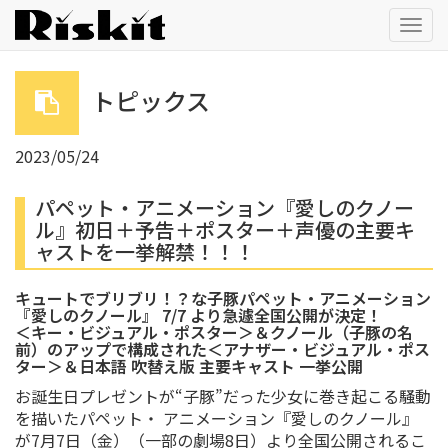
Togg
navig
トピックス
2023/05/24
パペット・アニメーション『愛しのクノー
ル』初日＋予告＋ポスター＋声優の主要キ
ャストを一挙解禁！！！
キュートでブリブリ！？な子豚パペット・アニメーション
『愛しのクノール』 7/7 より急遽全国公開が決定！
＜キー・ビジュアル・ポスター＞＆クノール（子豚の名
前）のアップで構成された＜アナザー・ビジュアル・ポス
ター＞＆日本語 吹替え版 主要キャスト 一挙公開
お誕生日プレゼントが“子豚”だった少女に巻き起こる騒動
を描いたパペット・ アニメーション『愛しのクノール』
が7月7日（金）（一部の劇場8日）より全国公開されるこ