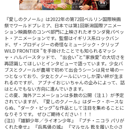
『愛しのクノール』は2022年の第72回ベルリン国際映画
祭でワールドプレミア、日本では第1回新潟国際アニメー
ション映画祭のコンペ部門に上映されたオランダ発パペッ
ト・アニメーションです。監督はイギリス系ロックバン
ド、ザ・プロディジーの奇怪なミュージック・クリップ
WILD FRONTIER ”を手掛けたことでも知られるマッシ
ャ・ハルバースタッドで、 “出会い”と“家族愛”の大切さを
再認識してほしいとインタビューで語っています。少女バ
ブスとクノールが農場で初めて出会うシーンは見せ場の一
つとなっており、少女とクノールにいつしか深い絆が生ま
れるのですが、 アブナイおじいちゃんの企みによって、話
はとんでもない方向に進んでいきます。
この夏、海外アニメーションは多数の公開（注１）が予定
されていますが、『愛しのクノール』はダーク・ホースな
らぬ、“ダーク・ピッグ”な作品として注目を集めることに
なりそうです。 ぜひご期待ください！！！
(注1) 『雄獅少年／ライオン少年』 『プチ・ニコラ パリが
くれた幸せ』 『兵馬俑の城』 『マルセル 靴を履いた小さ